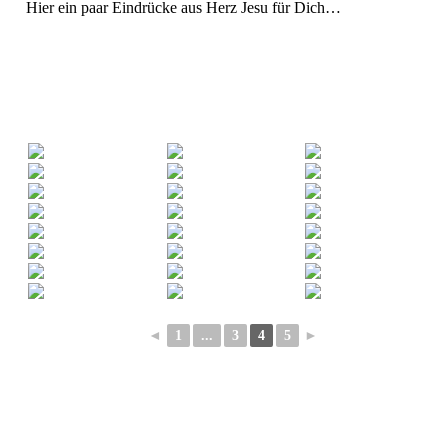
Hier ein paar Eindrücke aus Herz Jesu für Dich…
◄
1
...
3
4
5
►