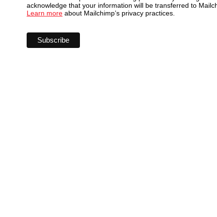
acknowledge that your information will be transferred to Mailc
Learn more
about Mailchimp’s privacy practices.
Wir freuen uns
auf dich
in Herz Jesu!