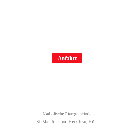
Wir freuen uns
auf dich
in Herz Jesu!
Anfahrt
Katholische Pfarrgemeinde
St. Mauritius und Herz Jesu, Köln