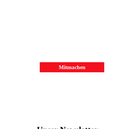
Du hast Freude daran, Dinge mit anzupacken und Deine
Talente einzubringen?
Dann melde Dich sehr gerne bei uns!
Zusammen mit Dir möchten wir in Herz Jesu einen Ort der
Gottes- und Nächstenliebe aufbauen.
Mitmachen